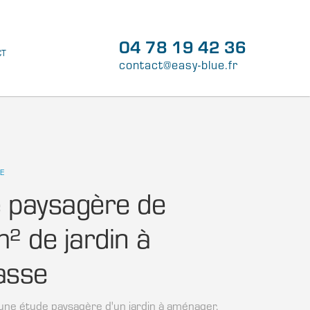
04 78 19 42 36
CT
contact@easy-blue.fr
E
 paysagère de
 de jardin à
asse
'une étude paysagère d'un jardin à aménager,