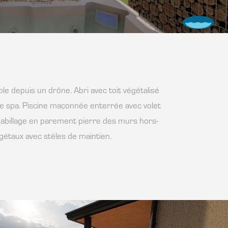
e depuis un drône. Abri avec toit végétalisé
le spa. Piscine maçonnée enterrée avec volet
abillage en parement pierre des murs hors-
égétaux avec stèles de maintien.