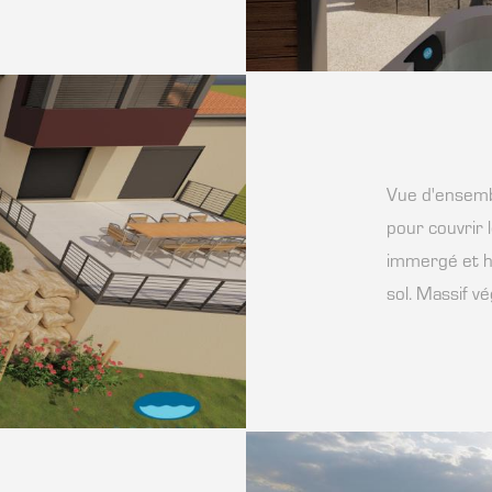
Vue d'ensembl
pour couvrir 
immergé et h
sol. Massif v