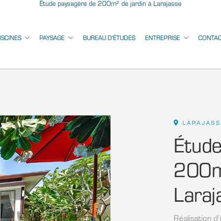
Étude paysagère de 200m² de jardin à Larajasse
ISCINES
PAYSAGE
BUREAU D'ÉTUDES
ENTREPRISE
CONTA
LARAJASS
Étude
200m²
Laraj
Réalisation d